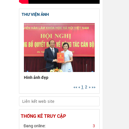
Hội thảo khoa học
quốc gia “Danh nhân
văn hóa Lê Quý Đôn -
…
THƯ VIỆN ẢNH
Viện Hàn lâm Khoa
học xã hội Việt Nam
tham dự Hội nghị
…
Chủ tịch Viện Hàn lâm
Khoa học xã hội Việt
Nam tiếp và làm việc
…
Hình ảnh đẹp
««
«
1
2
»
»»
THỐNG KÊ TRUY CẬP
Đang online:
3