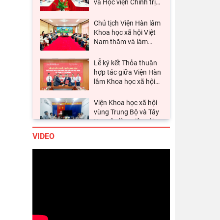
và Học viện Chính trị
…
Chủ tịch Viện Hàn lâm
Khoa học xã hội Việt
Nam thăm và làm
…
Lễ ký kết Thỏa thuận
hợp tác giữa Viện Hàn
lâm Khoa học xã hội
…
Viện Khoa học xã hội
vùng Trung Bộ và Tây
Nguyên làm việc với
…
VIDEO
Thường trực Hội đồng
Lý luận Trung ương
làm việc với Tiểu ban
…
Đảng ủy Viện Hàn lâm
Khoa học xã hội Việt
Nam tổ chức Hội
…