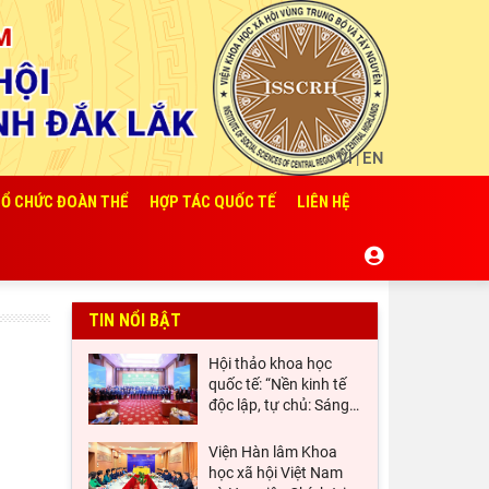
VI
EN
|
Ổ CHỨC ĐOÀN THỂ
HỢP TÁC QUỐC TẾ
LIÊN HỆ
TIN NỔI BẬT
Hội thảo khoa học
quốc tế: “Nền kinh tế
độc lập, tự chủ: Sáng
…
Viện Hàn lâm Khoa
học xã hội Việt Nam