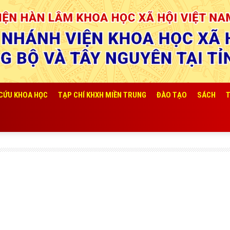
 CỨU KHOA HỌC
TẠP CHÍ KHXH MIỀN TRUNG
ĐÀO TẠO
SÁCH
T