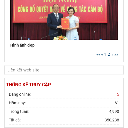
viện Chính trị
Hình ảnh đẹp
««
«
1
2
»
»»
THỐNG KÊ TRUY CẬP
Đang online:
5
Hôm nay:
61
Trong tuần:
4,990
Tất cả:
350,238