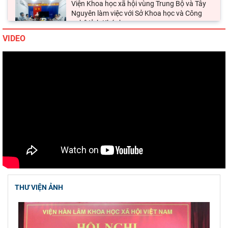
Viện Khoa học xã hội vùng Trung Bộ và Tây
Nguyên làm việc với Sở Khoa học và Công
nghệ tỉnh Khánh
VIDEO
Thường trực Hội đồng Lý luận Trung ương
làm việc với Tiểu ban Văn hóa - Xã hội - Văn
học, nghệ
Đảng ủy Viện Hàn lâm Khoa học xã hội Việt
Nam tổ chức Hội nghị Tập huấn nghiệp vụ
công tác kiểm
Hội thảo khoa học quốc gia “Danh nhân văn
hóa Lê Quý Đôn - Di sản và giá trị thời đại”
Viện Hàn lâm Khoa học xã hội Việt Nam
tham dự Hội nghị nghiên cứu, học tập, quán
THƯ VIỆN ẢNH
triệt và triển
Chủ tịch Viện Hàn lâm Khoa học xã hội Việt
Nam tiếp và làm việc với Phó Giám đốc Học