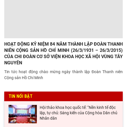
HOẠT ĐỘNG KỶ NIỆM 84 NĂM THÀNH LẬP ĐOÀN THANH
NIÊN CỘNG SẢN HỒ CHÍ MINH (26/3/1931 – 26/3/2015)
CỦA CHI ĐOÀN CƠ SỞ VIỆN KHOA HỌC XÃ HỘI VÙNG TÂY
NGUYÊN
Tin tức hoạt động chào mừng ngày thành lập Đoàn Thanh niên
Cộng sản Hồ Chí Minh
TIN NỔI BẬT
Hội thảo khoa học quốc tế: “Nền kinh tế độc
lập, tự chủ: Sáng kiến của Cộng hòa Dân chủ
Nhân dân