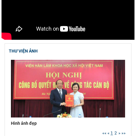
công tác kiểm
Hội thảo khoa học quốc gia “Danh nhân văn
hóa Lê Quý Đôn - Di sản và giá trị thời đại”
Viện Hàn lâm Khoa học xã hội Việt Nam
tham dự Hội nghị nghiên cứu, học tập, quán
THƯ VIỆN ẢNH
triệt và triển
Chủ tịch Viện Hàn lâm Khoa học xã hội Việt
Nam tiếp và làm việc với Phó Giám đốc Học
viện Chính trị
Hình ảnh đẹp
««
«
1
2
»
»»