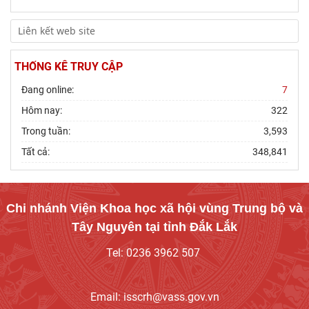
THỐNG KÊ TRUY CẬP
Đang online:
7
Hôm nay:
322
Trong tuần:
3,593
Tất cả:
348,841
Chi nhánh Viện Khoa học xã hội vùng Trung bộ và
Tây Nguyên tại tỉnh Đắk Lắk
Tel: 0236 3962 507
Email: isscrh@vass.gov.vn