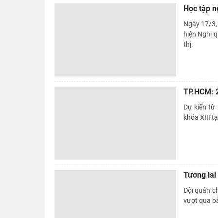
Học tập n
Ngày 17/3, 
hiện Nghị q
thị:
TP.HCM: 
Dự kiến từ
khóa XIII tạ
Tương lai
Đội quân ch
vượt qua bà