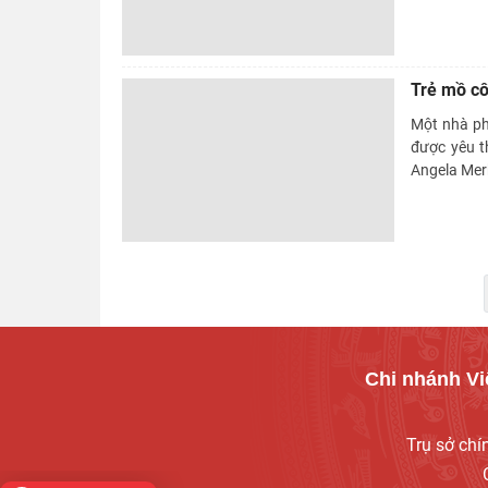
Trẻ mồ cô
Một nhà phẫ
được yêu t
Angela Mer
Chi nhánh Vi
Trụ sở ch