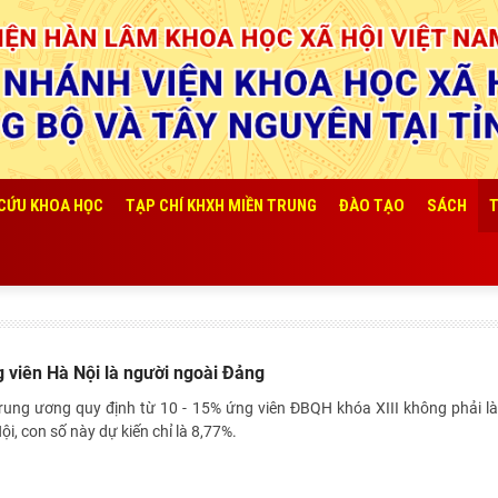
 CỨU KHOA HỌC
TẠP CHÍ KHXH MIỀN TRUNG
ĐÀO TẠO
SÁCH
T
viên Hà Nội là người ngoài Đảng
rung ương quy định từ 10 - 15% ứng viên ĐBQH khóa XIII không phải l
ội, con số này dự kiến chỉ là 8,77%.