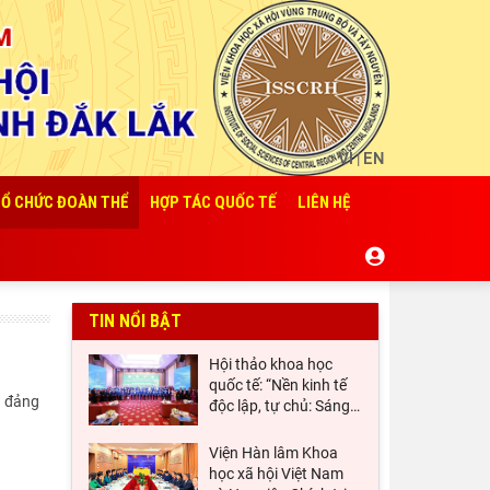
VI
EN
|
Ổ CHỨC ĐOÀN THỂ
HỢP TÁC QUỐC TẾ
LIÊN HỆ
TIN NỔI BẬT
Hội thảo khoa học
quốc tế: “Nền kinh tế
à đảng
độc lập, tự chủ: Sáng
…
Viện Hàn lâm Khoa
học xã hội Việt Nam