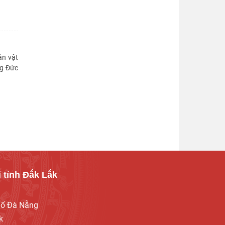
ân vật
ng Đức
 tỉnh Đắk Lắk
hố Đà Nẵng
k