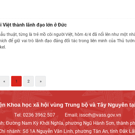
i Việt thành lãnh đạo lớn ở Đức
u thuật, từng là trẻ mồ côi người Việt, hôm 4/4 đã nổi lên như một nh
hích để giữ vai trò lãnh đạo đảng đối tác trong liên minh của Thủ tướ
kel.
«
1
2
»
ện Khoa học xã hội vùng Trung bộ và Tây Nguyên tại
Tel: 0236 3962 507
Email: isscrh@vass.gov.vn
ính: Đường Nam Kỳ Khởi Nghĩa, phường Ngũ Hành Sơn, thành p
Chi nhánh: Số 1A Nguyễn Văn Linh, phường Tân An, tỉnh Đắk Lắ