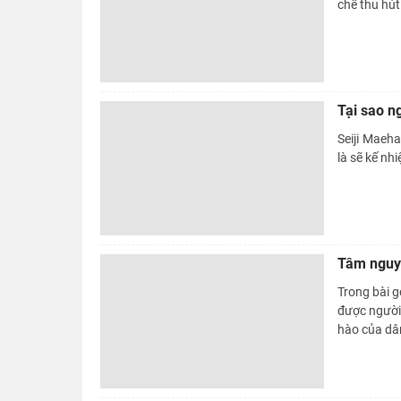
chế thu hút
Tại sao n
Seiji Maeh
là sẽ kế nh
Tâm nguyệ
Trong bài 
được người 
hào của dâ