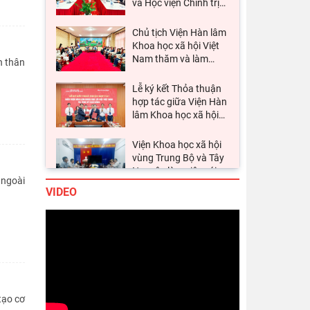
và Học viện Chính trị
…
Chủ tịch Viện Hàn lâm
Khoa học xã hội Việt
Nam thăm và làm
…
n thân
Lễ ký kết Thỏa thuận
hợp tác giữa Viện Hàn
lâm Khoa học xã hội
…
Viện Khoa học xã hội
vùng Trung Bộ và Tây
Nguyên làm việc với
…
 ngoài
VIDEO
Thường trực Hội đồng
Lý luận Trung ương
làm việc với Tiểu ban
…
Đảng ủy Viện Hàn lâm
Khoa học xã hội Việt
Nam tổ chức Hội
…
tạo cơ