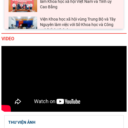
lâm Khoa học xã hội Việt Nam và Tỉnh ủy
Cao Bằng
Viện Khoa học xã hội vùng Trung Bộ và Tây
Nguyên làm việc với Sở Khoa học và Công
nghệ tỉnh Khánh
VIDEO
Thường trực Hội đồng Lý luận Trung ương
làm việc với Tiểu ban Văn hóa - Xã hội - Văn
học, nghệ
Đảng ủy Viện Hàn lâm Khoa học xã hội Việt
Nam tổ chức Hội nghị Tập huấn nghiệp vụ
công tác kiểm
Hội thảo khoa học quốc gia “Danh nhân văn
hóa Lê Quý Đôn - Di sản và giá trị thời đại”
Viện Hàn lâm Khoa học xã hội Việt Nam
tham dự Hội nghị nghiên cứu, học tập, quán
THƯ VIỆN ẢNH
triệt và triển