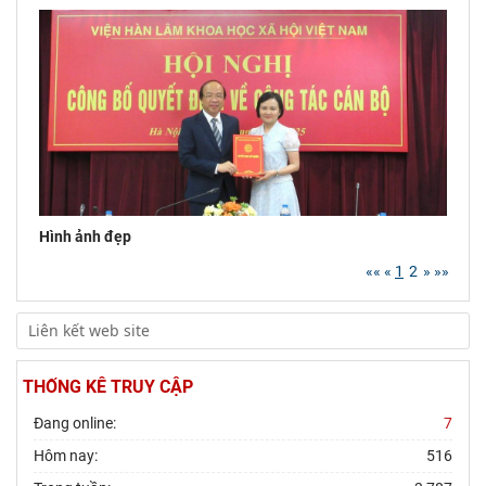
Chủ tịch Viện Hàn lâm Khoa học xã hội Việt
Nam tiếp và làm việc với Phó Giám đốc Học
viện Chính trị
Hình ảnh đẹp
««
«
1
2
»
»»
THỐNG KÊ TRUY CẬP
Đang online:
7
Hôm nay:
516