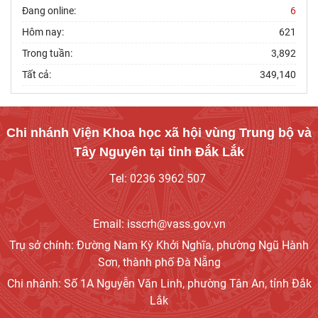
Đang online:
6
Đảng ủy Viện Hàn lâm Khoa học xã hội Việt
Hôm nay:
621
Nam tổ chức Hội nghị Tập huấn nghiệp vụ
công tác kiểm
Trong tuần:
3,892
Tất cả:
349,140
Hội thảo khoa học quốc gia “Danh nhân văn
hóa Lê Quý Đôn - Di sản và giá trị thời đại”
Chi nhánh Viện Khoa học xã hội vùng Trung bộ và
Viện Hàn lâm Khoa học xã hội Việt Nam tham
Tây Nguyên tại tỉnh Đắk Lắk
dự Hội nghị nghiên cứu, học tập, quán triệt và
triển
Tel: 0236 3962 507
Chủ tịch Viện Hàn lâm Khoa học xã hội Việt
Nam tiếp và làm việc với Phó Giám đốc Học
Email: isscrh@vass.gov.vn
viện Chính trị
Trụ sở chính: Đường Nam Kỳ Khởi Nghĩa, phường Ngũ Hành
Sơn, thành phố Đà Nẵng
Chi nhánh: Số 1A Nguyễn Văn Linh, phường Tân An, tỉnh Đắk
Lắk