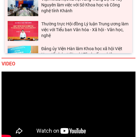
Thường trực Hội đồng Lý luận Trung ương làm
việc với Tiểu ban Văn hóa - Xã hội - Văn học,
nghệ
Đảng ủy Viện Hàn lâm Khoa học xã hội Việt
Nam tổ chức Hội nghị Tập huấn nghiệp vụ
công tác kiểm
Hội thảo khoa học quốc gia “Danh nhân văn
VIDEO
hóa Lê Quý Đôn - Di sản và giá trị thời đại”
Viện Hàn lâm Khoa học xã hội Việt Nam tham
dự Hội nghị nghiên cứu, học tập, quán triệt và
triển
Chủ tịch Viện Hàn lâm Khoa học xã hội Việt
Nam tiếp và làm việc với Phó Giám đốc Học
viện Chính trị
Hội thảo khoa học quốc tế: “Nền kinh tế độc