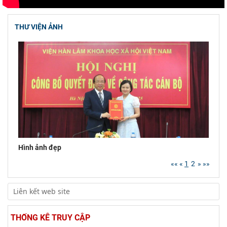
lập, tự chủ: Sáng kiến của Cộng hòa Dân chủ
Nhân dân
THƯ VIỆN ẢNH
Viện Hàn lâm Khoa học xã hội Việt Nam và
Học viện Chính trị và Hành chính quốc gia Lào
ký Thỏa
Chủ tịch Viện Hàn lâm Khoa học xã hội Việt
Nam thăm và làm việc tại Viện Khoa học Kinh
tế và Xã hội
Lễ ký kết Thỏa thuận hợp tác giữa Viện Hàn
lâm Khoa học xã hội Việt Nam và Tỉnh ủy Cao
Bằng
Hình ảnh đẹp
Viện Khoa học xã hội vùng Trung Bộ và Tây
««
«
1
2
»
»»
Nguyên làm việc với Sở Khoa học và Công
nghệ tỉnh Khánh
Thường trực Hội đồng Lý luận Trung ương làm
việc với Tiểu ban Văn hóa - Xã hội - Văn học,
THỐNG KÊ TRUY CẬP
nghệ