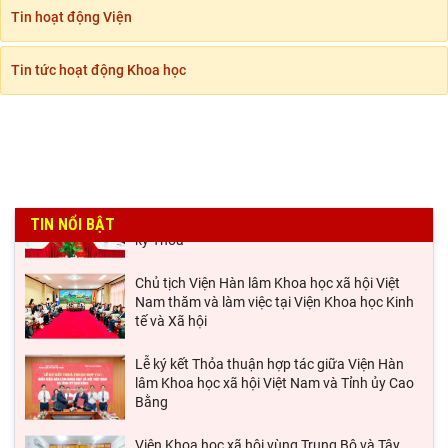
Tin hoạt động Viện
Tin tức hoạt động Khoa học
Hội thảo khoa học quốc tế: “Nền kinh tế độc
lập, tự chủ: Sáng kiến của Cộng hòa Dân chủ
Nhân dân
Viện Hàn lâm Khoa học xã hội Việt Nam và
Học viện Chính trị và Hành chính quốc gia Lào
ký Thỏa
TIN NỔI BẬT
Chủ tịch Viện Hàn lâm Khoa học xã hội Việt
Nam thăm và làm việc tại Viện Khoa học Kinh
tế và Xã hội
Lễ ký kết Thỏa thuận hợp tác giữa Viện Hàn
lâm Khoa học xã hội Việt Nam và Tỉnh ủy Cao
Bằng
Viện Khoa học xã hội vùng Trung Bộ và Tây
Nguyên làm việc với Sở Khoa học và Công
nghệ tỉnh Khánh