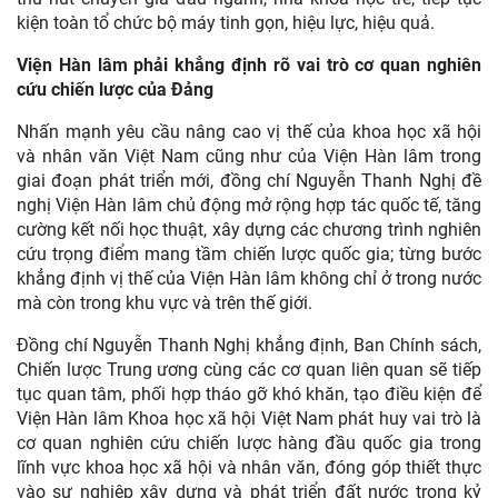
chế; đời sống, thu nhập của đội ngũ cán bộ nghiên cứu còn
nhiều khó khăn.
Đối với nhiệm vụ chuyển đổi số, đồng chí Nguyễn Thanh
Nghị đề nghị Viện Hàn lâm đẩy nhanh xây dựng cơ sở dữ
liệu dùng chung; tăng cường số hóa tài liệu, thư viện, di sản
tư liệu; ứng dụng dữ liệu lớn và công nghệ số trong nghiên
cứu; xây dựng hệ sinh thái nghiên cứu hiện đại, kết nối
trong nước và quốc tế.
Đồng chí cũng yêu cầu Viện Hàn lâm tập trung xây dựng
đội ngũ cán bộ khoa học có trình độ chuyên môn cao, có
đạo đức khoa học, trách nhiệm xã hội; chủ động đào tạo,
thu hút chuyên gia đầu ngành, nhà khoa học trẻ; tiếp tục
kiện toàn tổ chức bộ máy tinh gọn, hiệu lực, hiệu quả.
Viện Hàn lâm phải khẳng định rõ vai trò cơ quan nghiên
cứu chiến lược của Đảng
Nhấn mạnh yêu cầu nâng cao vị thế của khoa học xã hội
và nhân văn Việt Nam cũng như của Viện Hàn lâm trong
giai đoạn phát triển mới, đồng chí Nguyễn Thanh Nghị đề