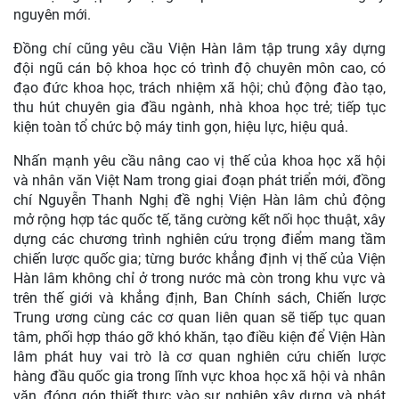
nghị Viện Hàn lâm chủ động mở rộng hợp tác quốc tế, tăng
cường kết nối học thuật, xây dựng các chương trình nghiên
cứu trọng điểm mang tầm chiến lược quốc gia; từng bước
khẳng định vị thế của Viện Hàn lâm không chỉ ở trong nước
mà còn trong khu vực và trên thế giới.
Đồng chí Nguyễn Thanh Nghị khẳng định, Ban Chính sách,
Chiến lược Trung ương cùng các cơ quan liên quan sẽ tiếp
tục quan tâm, phối hợp tháo gỡ khó khăn, tạo điều kiện để
Viện Hàn lâm Khoa học xã hội Việt Nam phát huy vai trò là
cơ quan nghiên cứu chiến lược hàng đầu quốc gia trong
lĩnh vực khoa học xã hội và nhân văn, đóng góp thiết thực
vào sự nghiệp xây dựng và phát triển đất nước trong kỷ
nguyên mới.
Đồng chí cũng yêu cầu Viện Hàn lâm tập trung xây dựng
đội ngũ cán bộ khoa học có trình độ chuyên môn cao, có
đạo đức khoa học, trách nhiệm xã hội; chủ động đào tạo,
thu hút chuyên gia đầu ngành, nhà khoa học trẻ; tiếp tục
kiện toàn tổ chức bộ máy tinh gọn, hiệu lực, hiệu quả.