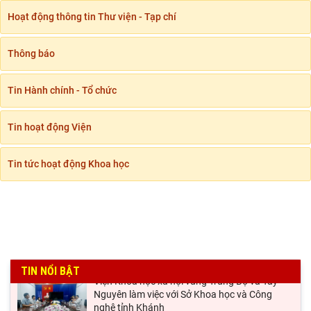
Chủ tịch Viện Hàn lâm Khoa học xã hội Việt Nam tiếp và làm
việc với Phó Giám đốc Học viện Chính trị
Khai mạc Hội thảo quốc tế “Không gian phát triển Việt Nam
trong kỷ nguyên mới: Định hướng chiến
Rà soát công tác chuẩn bị Hội thảo khoa học quốc gia "Danh
nhân văn hóa Lê Quý Đôn - Di sản và giá
1
2
3
4
5
...
Hoạt động thông tin Thư viện - Tạp chí
Hội thảo khoa học quốc tế: “Nền kinh tế độc
Thông báo
lập, tự chủ: Sáng kiến của Cộng hòa Dân chủ
Nhân dân
Tin Hành chính - Tổ chức
Viện Hàn lâm Khoa học xã hội Việt Nam và
Học viện Chính trị và Hành chính quốc gia Lào