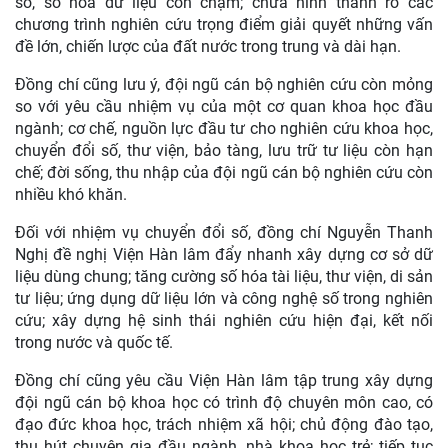
Đồng chí Nguyễn Thanh Nghị đặc biệt nhấn mạnh yêu cầu
đổi mới mạnh mẽ tư duy hoạt động theo hướng lấy chất
lượng nghiên cứu và tham mưu chiến lược làm thước đo
chủ yếu; tăng cường nghiên cứu liên ngành, nghiên cứu dự
báo, nghiên cứu chính sách; tập trung vào những vấn đề
lớn, khó, mới và nhạy cảm đặt ra từ thực tiễn phát triển đất
nước và bối cảnh quốc tế.
Bên cạnh những kết quả đạt được, đồng chí Nguyễn Thanh
Nghị cũng chỉ rõ một số tồn tại, hạn chế cần khắc phục.
Trong đó, sự gắn kết giữa nghiên cứu khoa học với công
tác tham mưu chính sách chưa thật chặt chẽ; chuyển đổi
số, số hóa dữ liệu còn chậm; chưa hình thành rõ các
chương trình nghiên cứu trọng điểm giải quyết những vấn
đề lớn, chiến lược của đất nước trong trung và dài hạn.
Đồng chí cũng lưu ý, đội ngũ cán bộ nghiên cứu còn mỏng
so với yêu cầu nhiệm vụ của một cơ quan khoa học đầu
ngành; cơ chế, nguồn lực đầu tư cho nghiên cứu khoa học,
chuyển đổi số, thư viện, bảo tàng, lưu trữ tư liệu còn hạn