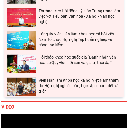
Tin hoạt động Viện
ký Thỏa
Chủ tịch Viện Hàn lâm Khoa học xã hội Việt
Tin tức hoạt động Khoa học
Nam thăm và làm việc tại Viện Khoa học Kinh
tế và Xã hội
Lễ ký kết Thỏa thuận hợp tác giữa Viện Hàn
lâm Khoa học xã hội Việt Nam và Tỉnh ủy Cao
Bằng
TIN NỔI BẬT
Viện Khoa học xã hội vùng Trung Bộ và Tây
Nguyên làm việc với Sở Khoa học và Công
nghệ tỉnh Khánh
Thường trực Hội đồng Lý luận Trung ương làm
việc với Tiểu ban Văn hóa - Xã hội - Văn học,
nghệ
Đảng ủy Viện Hàn lâm Khoa học xã hội Việt
Nam tổ chức Hội nghị Tập huấn nghiệp vụ
công tác kiểm