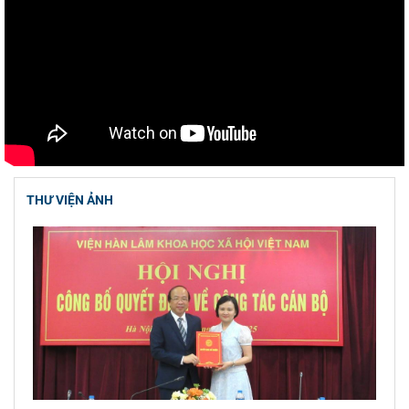
Hội thảo khoa học quốc gia “Danh nhân văn
hóa Lê Quý Đôn - Di sản và giá trị thời đại”
Viện Hàn lâm Khoa học xã hội Việt Nam tham
dự Hội nghị nghiên cứu, học tập, quán triệt và
triển
Chủ tịch Viện Hàn lâm Khoa học xã hội Việt
Nam tiếp và làm việc với Phó Giám đốc Học
VIDEO
viện Chính trị
Hội thảo khoa học quốc tế: “Nền kinh tế độc
lập, tự chủ: Sáng kiến của Cộng hòa Dân chủ
Nhân dân
Viện Hàn lâm Khoa học xã hội Việt Nam và
Học viện Chính trị và Hành chính quốc gia Lào
ký Thỏa
Chủ tịch Viện Hàn lâm Khoa học xã hội Việt
Nam thăm và làm việc tại Viện Khoa học Kinh