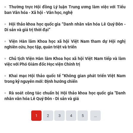
TIN LIÊN QUAN
Hội thảo khoa học quốc tế: “Nền kinh tế độc lập, tự chủ: Sáng
kiến của Cộng hòa Dân chủ Nhân dân
Viện Hàn lâm Khoa học xã hội Việt Nam và Học viện Chính trị
và Hành chính quốc gia Lào ký Thỏa
Chủ tịch Viện Hàn lâm Khoa học xã hội Việt Nam thăm và làm
việc tại Viện Khoa học Kinh tế và Xã hội
Lễ ký kết Thỏa thuận hợp tác giữa Viện Hàn lâm Khoa học xã
hội Việt Nam và Tỉnh ủy Cao Bằng
Thường trực Hội đồng Lý luận Trung ương làm việc với Tiểu
ban Văn hóa - Xã hội - Văn học, nghệ
Hội thảo khoa học quốc gia “Danh nhân văn hóa Lê Quý Đôn -
Di sản và giá trị thời đại”
Viện Hàn lâm Khoa học xã hội Việt Nam tham dự Hội nghị
nghiên cứu, học tập, quán triệt và triển