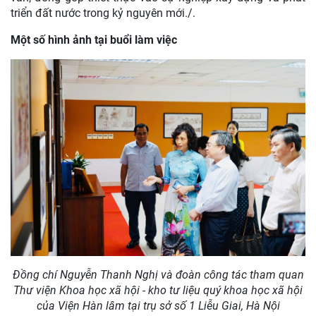
Nhấn mạnh yêu cầu nâng cao vị thế của khoa học xã hội
và nhân văn Việt Nam trong giai đoạn phát triển mới, đồng
chí Nguyễn Thanh Nghị đề nghị Viện Hàn lâm chủ động
mở rộng hợp tác quốc tế, tăng cường kết nối học thuật, xây
dựng các chương trình nghiên cứu trọng điểm mang tầm
chiến lược quốc gia; từng bước khẳng định vị thế của Viện
Hàn lâm không chỉ ở trong nước mà còn trong khu vực và
trên thế giới và khẳng định, Ban Chính sách, Chiến lược
Trung ương cùng các cơ quan liên quan sẽ tiếp tục quan
tâm, phối hợp tháo gỡ khó khăn, tạo điều kiện để Viện Hàn
lâm phát huy vai trò là cơ quan nghiên cứu chiến lược
hàng đầu quốc gia trong lĩnh vực khoa học xã hội và nhân
văn, đóng góp thiết thực vào sự nghiệp xây dựng và phát
triển đất nước trong kỷ nguyên mới./.
Một số hình ảnh tại buổi làm việc