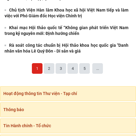
Nhân dân
Chủ tịch Viện Hàn lâm Khoa học xã hội Việt Nam tiếp và làm
Viện Hàn lâm Khoa học xã hội Việt Nam và
việc với Phó Giám đốc Học viện Chính trị
Học viện Chính trị và Hành chính quốc gia Lào
ký Thỏa
Khai mạc Hội thảo quốc tế “Không gian phát triển Việt Nam
trong kỷ nguyên mới: Định hướng chiến
Chủ tịch Viện Hàn lâm Khoa học xã hội Việt
Nam thăm và làm việc tại Viện Khoa học Kinh
Rà soát công tác chuẩn bị Hội thảo khoa học quốc gia "Danh
tế và Xã hội
nhân văn hóa Lê Quý Đôn - Di sản và giá
Lễ ký kết Thỏa thuận hợp tác giữa Viện Hàn
1
2
3
4
5
...
lâm Khoa học xã hội Việt Nam và Tỉnh ủy Cao
Bằng
Viện Khoa học xã hội vùng Trung Bộ và Tây
Hoạt động thông tin Thư viện - Tạp chí
Nguyên làm việc với Sở Khoa học và Công
nghệ tỉnh Khánh
Thông báo
Thường trực Hội đồng Lý luận Trung ương làm
việc với Tiểu ban Văn hóa - Xã hội - Văn học,
nghệ
Tin Hành chính - Tổ chức