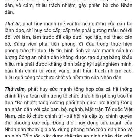
dân, vô cảm, thiếu trách nhiệm, gây phiền hà cho Nhân
dân.
Thứ tư,
phát huy mạnh mẽ vai trò nêu gương của cán bộ
lãnh đạo, chỉ huy các cấp; cấp trên phải gương mẫu, nói đi
đôi với làm, làm trước để cấp dưới học tập, noi theo; cán
bộ, đảng viên phải tiên phong, đi đầu trong thực hiện
phong trào thi đua. Uy tín, hình ảnh và sức mạnh của lực
lượng Công an nhân dân không được tạo dựng bằng khẩu
hiệu, mà phải được khẳng định bằng kỷ luật nghiêm minh,
bản lĩnh chính trị vững vàng, tinh thần trách nhiệm cao,
hiệu quả công tác thực chất và niềm tin của Nhân dân.
Thứ năm,
phát huy sức mạnh tổng hợp của cả hệ thống
chính trị và toàn dân trong tổ chức thực hiện phong trào thi
đua “Ba nhất”; tăng cường phối hợp giữa lực lượng Công
an nhân dân với các ban, bộ, ngành, Mặt trận Tổ quốc Việt
Nam, các tổ chức chính trị - xã hội và cấp ủy, chính quyền
địa phương các cấp. Đồng thời, huy động sức mạnh của
Nhân dân tham gia xây dựng phong trào toàn dân bảo vệ
an ninh Tổ quốc, xây dựng thế trận an ninh nhân dân gắn