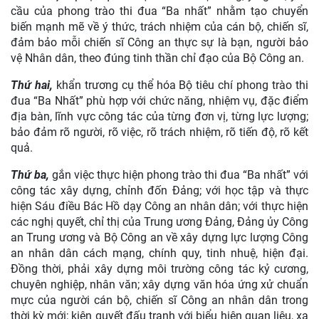
cầu của phong trào thi đua “Ba nhất” nhằm tạo chuyển
biến mạnh mẽ về ý thức, trách nhiệm của cán bộ, chiến sĩ,
đảm bảo mỗi chiến sĩ Công an thực sự là bạn, người bảo
vệ Nhân dân, theo đúng tinh thần chỉ đạo của Bộ Công an.
Thứ hai,
khẩn trương cụ thể hóa Bộ tiêu chí phong trào thi
đua “Ba Nhất” phù hợp với chức năng, nhiệm vụ, đặc điểm
địa bàn, lĩnh vực công tác của từng đơn vị, từng lực lượng;
bảo đảm rõ người, rõ việc, rõ trách nhiệm, rõ tiến độ, rõ kết
quả.
Thứ ba,
gắn việc thực hiện phong trào thi đua “Ba nhất” với
công tác xây dựng, chỉnh đốn Đảng; với học tập và thực
hiện Sáu điều Bác Hồ dạy Công an nhân dân; với thực hiện
các nghị quyết, chỉ thị của Trung ương Đảng, Đảng ủy Công
an Trung ương và Bộ Công an về xây dựng lực lượng Công
an nhân dân cách mạng, chính quy, tinh nhuệ, hiện đại.
Đồng thời, phải xây dựng môi trường công tác kỷ cương,
chuyên nghiệp, nhân văn; xây dựng văn hóa ứng xử chuẩn
mực của người cán bộ, chiến sĩ Công an nhân dân trong
thời kỳ mới; kiên quyết đấu tranh với biểu hiện quan liêu, xa