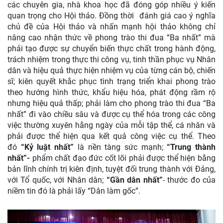
các chuyên gia, nhà khoa học đã đóng góp nhiều ý kiến
quan trọng cho Hội thảo. Đồng thời đánh giá cao ý nghĩa
chủ đề của Hội thảo và nhấn mạnh hội thảo không chỉ
nâng cao nhận thức về phong trào thi đua “Ba nhất” mà
phải tạo được sự chuyển biến thực chất trong hành động,
trách nhiệm trong thực thi công vụ, tinh thần phục vụ Nhân
dân và hiệu quả thực hiện nhiệm vụ của từng cán bộ, chiến
sĩ; kiên quyết khắc phục tình trạng triển khai phong trào
theo hướng hình thức, khẩu hiệu hóa, phát động rầm rộ
nhưng hiệu quả thấp; phải làm cho phong trào thi đua “Ba
nhất” đi vào chiều sâu và được cụ thể hóa trong các công
việc thường xuyên hằng ngày của mỗi tập thể, cá nhân và
phải được thể hiện qua kết quả công việc cụ thể. Theo
đó
“Kỷ luật nhất”
là nền tàng sức mạnh;
“Trung thành
nhất”-
phẩm chất đạo đức cốt lõi phải được thể hiện bằng
bản lĩnh chính trị kiên định, tuyệt đối trung thành với Đảng,
với Tổ quốc, với Nhân dân;
“Gần dân nhất”
- thước đo của
niềm tin đó là phải lấy “Dân làm gốc”.