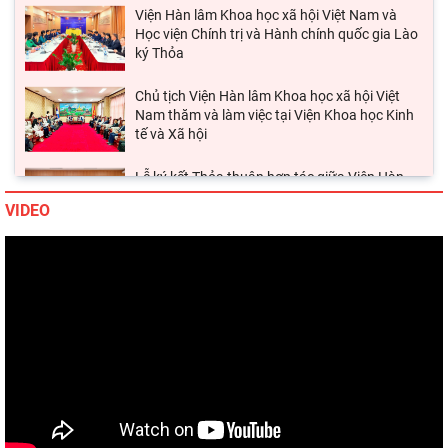
ký Thỏa
Chủ tịch Viện Hàn lâm Khoa học xã hội Việt
Nam thăm và làm việc tại Viện Khoa học Kinh
tế và Xã hội
Lễ ký kết Thỏa thuận hợp tác giữa Viện Hàn
lâm Khoa học xã hội Việt Nam và Tỉnh ủy Cao
Bằng
Viện Khoa học xã hội vùng Trung Bộ và Tây
VIDEO
Nguyên làm việc với Sở Khoa học và Công
nghệ tỉnh Khánh
Thường trực Hội đồng Lý luận Trung ương làm
việc với Tiểu ban Văn hóa - Xã hội - Văn học,
nghệ
Đảng ủy Viện Hàn lâm Khoa học xã hội Việt
Nam tổ chức Hội nghị Tập huấn nghiệp vụ
công tác kiểm