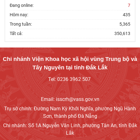
Đang online:
7
Hôm nay:
435
Trong tuần:
5,365
Tất cả:
350,613
Chi nhánh Viện Khoa học xã hội vùng Trung bộ và
Tây Nguyên tại tỉnh Đắk Lắk
Tel: 0236 3962 507
Email: isscrh@vass.gov.vn
Trụ sở chính: Đường Nam Kỳ Khởi Nghĩa, phường Ngũ Hành
Sơn, thành phố Đà Nẵng
Chi nhánh: Số 1A Nguyễn Văn Linh, phường Tân An, tỉnh Đắk
Lắk