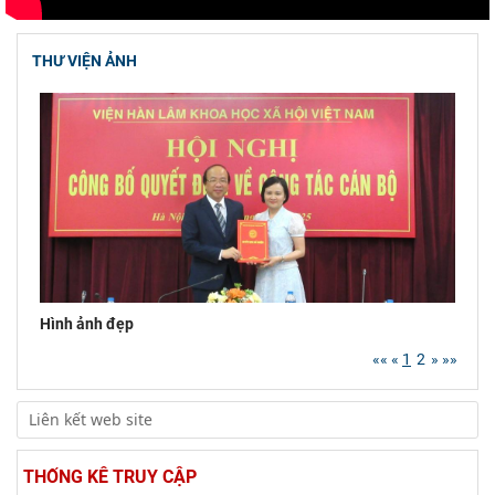
Hội thảo khoa học quốc gia “Danh nhân văn
hóa Lê Quý Đôn - Di sản và giá trị thời đại”
THƯ VIỆN ẢNH
Viện Hàn lâm Khoa học xã hội Việt Nam tham
dự Hội nghị nghiên cứu, học tập, quán triệt và
triển
Chủ tịch Viện Hàn lâm Khoa học xã hội Việt
Nam tiếp và làm việc với Phó Giám đốc Học
viện Chính trị
Hình ảnh đẹp
««
«
1
2
»
»»
THỐNG KÊ TRUY CẬP