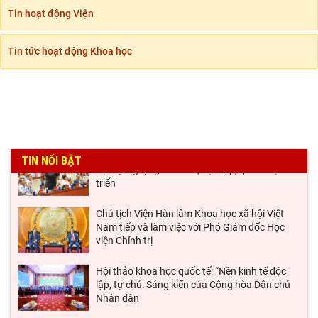
Đảng ủy Viện Hàn lâm Khoa học xã hội Việt
Tin hoạt động Viện
Nam tổ chức Hội nghị Tập huấn nghiệp vụ
công tác kiểm
Tin tức hoạt động Khoa học
Hội thảo khoa học quốc gia “Danh nhân văn
hóa Lê Quý Đôn - Di sản và giá trị thời đại”
Viện Hàn lâm Khoa học xã hội Việt Nam tham
dự Hội nghị nghiên cứu, học tập, quán triệt và
triển
TIN NỔI BẬT
Chủ tịch Viện Hàn lâm Khoa học xã hội Việt
Nam tiếp và làm việc với Phó Giám đốc Học
viện Chính trị
Hội thảo khoa học quốc tế: “Nền kinh tế độc
lập, tự chủ: Sáng kiến của Cộng hòa Dân chủ
Nhân dân
Viện Hàn lâm Khoa học xã hội Việt Nam và
Học viện Chính trị và Hành chính quốc gia Lào