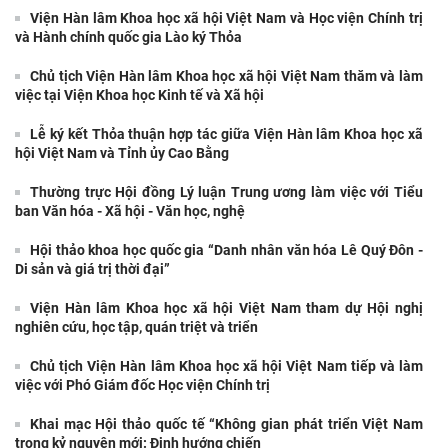
Viện Hàn lâm Khoa học xã hội Việt Nam và Học viện Chính trị
và Hành chính quốc gia Lào ký Thỏa
Chủ tịch Viện Hàn lâm Khoa học xã hội Việt Nam thăm và làm
việc tại Viện Khoa học Kinh tế và Xã hội
Lễ ký kết Thỏa thuận hợp tác giữa Viện Hàn lâm Khoa học xã
hội Việt Nam và Tỉnh ủy Cao Bằng
Thường trực Hội đồng Lý luận Trung ương làm việc với Tiểu
ban Văn hóa - Xã hội - Văn học, nghệ
Hội thảo khoa học quốc gia “Danh nhân văn hóa Lê Quý Đôn -
Di sản và giá trị thời đại”
Viện Hàn lâm Khoa học xã hội Việt Nam tham dự Hội nghị
nghiên cứu, học tập, quán triệt và triển
Hội thảo khoa học quốc tế: “Nền kinh tế độc
lập, tự chủ: Sáng kiến của Cộng hòa Dân chủ
Nhân dân
Chủ tịch Viện Hàn lâm Khoa học xã hội Việt Nam tiếp và làm
việc với Phó Giám đốc Học viện Chính trị
Viện Hàn lâm Khoa học xã hội Việt Nam và
Khai mạc Hội thảo quốc tế “Không gian phát triển Việt Nam
Học viện Chính trị và Hành chính quốc gia Lào
trong kỷ nguyên mới: Định hướng chiến
ký Thỏa