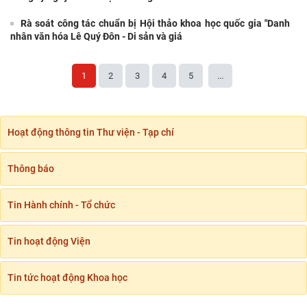
Rà soát công tác chuẩn bị Hội thảo khoa học quốc gia "Danh
Chủ tịch Viện Hàn lâm Khoa học xã hội Việt
nhân văn hóa Lê Quý Đôn - Di sản và giá
Nam thăm và làm việc tại Viện Khoa học Kinh
tế và Xã hội
1
2
3
4
5
...
Lễ ký kết Thỏa thuận hợp tác giữa Viện Hàn
lâm Khoa học xã hội Việt Nam và Tỉnh ủy Cao
Bằng
Hoạt động thông tin Thư viện - Tạp chí
Viện Khoa học xã hội vùng Trung Bộ và Tây
Nguyên làm việc với Sở Khoa học và Công
nghệ tỉnh Khánh
Thông báo
Thường trực Hội đồng Lý luận Trung ương làm
Tin Hành chính - Tổ chức
việc với Tiểu ban Văn hóa - Xã hội - Văn học,
nghệ
Tin hoạt động Viện
Đảng ủy Viện Hàn lâm Khoa học xã hội Việt
Nam tổ chức Hội nghị Tập huấn nghiệp vụ
công tác kiểm
Tin tức hoạt động Khoa học
Hội thảo khoa học quốc gia “Danh nhân văn