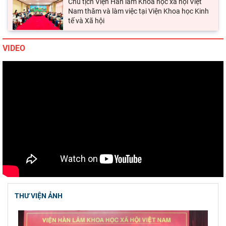
Lễ ký kết Thỏa thuận hợp tác giữa Viện Hàn
lâm Khoa học xã hội Việt Nam và Tỉnh ủy Cao
Bằng
VIDEO
Viện Khoa học xã hội vùng Trung Bộ và Tây
Nguyên làm việc với Sở Khoa học và Công
nghệ tỉnh Khánh
Thường trực Hội đồng Lý luận Trung ương làm
việc với Tiểu ban Văn hóa - Xã hội - Văn học,
nghệ
Đảng ủy Viện Hàn lâm Khoa học xã hội Việt
Nam tổ chức Hội nghị Tập huấn nghiệp vụ
công tác kiểm
Hội thảo khoa học quốc gia “Danh nhân văn
hóa Lê Quý Đôn - Di sản và giá trị thời đại”
THƯ VIỆN ẢNH
Viện Hàn lâm Khoa học xã hội Việt Nam tham