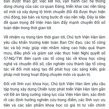
bản được tháo gỡ; việc kết nối, vận hành các hệ thống
dùng chung của các cơ quan Đảng, triển khai các nền tảng
số mới và xây dựng lộ trình chuyển đổi đã được thực hiện
chủ động, bài bản và từng bước đi vào nền nếp. Đây là tiền
đề quan trọng để Viện Hàn lâm đẩy mạnh chuyển đổi số
toàn diện trong thời gian tới.
Về nhiệm vụ trọng tâm thời gian tới, Chủ tịch Viện Hàn lâm
yêu cầu khẩn trương kiện toàn Ban Chỉ đạo, các tổ công
tác và bộ máy giúp việc nhằm nâng cao hiệu quả tham
mưu, điều phối và giám sát việc thực hiện Nghị quyết số
57-NQ/TW. Bên cạnh các tổ công tác về khoa học công
nghệ và chuyển đổi số, cần nghiên cứu thành lập tổ công
tác về đổi mới sáng tạo để phát huy các sáng kiến, giải
pháp mới trong hoạt động chuyên môn và quản trị.
Đối với lĩnh vực khoa học, Chủ tịch Viện Hàn lâm yêu cầu
tập trung xây dựng Chiến lược phát triển Viện Hàn lâm gắn
với Đề án tăng cường năng lực của Viện Hàn lâm, xác định
rõ các định hướng nghiên cứu trọng điểm, các lĩnh vực ưu
tiên và các sản phẩm khoa học có giá trị tư vấn chính