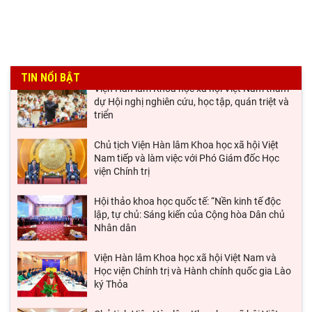
hóa Lê Quý Đôn - Di sản và giá trị thời đại”
Viện Hàn lâm Khoa học xã hội Việt Nam tham
dự Hội nghị nghiên cứu, học tập, quán triệt và
TIN NỔI BẬT
triển
Chủ tịch Viện Hàn lâm Khoa học xã hội Việt
Nam tiếp và làm việc với Phó Giám đốc Học
viện Chính trị
Hội thảo khoa học quốc tế: “Nền kinh tế độc
lập, tự chủ: Sáng kiến của Cộng hòa Dân chủ
Nhân dân
Viện Hàn lâm Khoa học xã hội Việt Nam và
Học viện Chính trị và Hành chính quốc gia Lào
ký Thỏa
Chủ tịch Viện Hàn lâm Khoa học xã hội Việt
Nam thăm và làm việc tại Viện Khoa học Kinh
tế và Xã hội