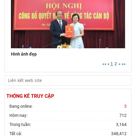
dự Hội nghị nghiên cứu, học tập, quán triệt và
triển
Chủ tịch Viện Hàn lâm Khoa học xã hội Việt
Nam tiếp và làm việc với Phó Giám đốc Học
viện Chính trị
Hình ảnh đẹp
««
«
1
2
»
»»
THỐNG KÊ TRUY CẬP
Đang online:
5
Hôm nay:
712
Trong tuần:
3,164
Tất cả:
348,412