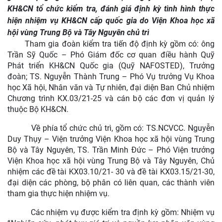
KH&CN tổ chức kiểm tra, đánh giá định kỳ tình hình thực
hiện nhiệm vụ KH&CN cấp quốc gia do Viện Khoa học xã
hội vùng Trung Bộ và Tây Nguyên chủ trì
T
ham gia đoàn kiểm tra tiến độ định kỳ gồm có: ông
Trần Sỹ Quốc – Phó Giám đốc
cơ quan
điều hành
Quỹ
Phát triển KH&CN Quốc gia (Quỹ NAFOSTED), Trưởng
đoàn; TS. Nguyễn Thành Trung – Phó Vụ trưởng Vụ Khoa
học Xã hội, Nhân văn và Tự nhiên, đại diện Ban Chủ nhiệm
Chương trình KX.03/21-25 và cán bộ các đơn vị quản lý
thuộc Bộ KH&CN.
Về phía tổ chức chủ trì, gồm có: TS.NCVCC. Nguyễn
Duy Thụy – Viện trưởng Viện Khoa học xã hội vùng Trung
Bộ và Tây Nguyên, TS. Trần Minh Đức – Phó Viện trưởng
Viện Khoa học xã hội vùng Trung Bộ và Tây Nguyên, Chủ
nhiệm các đề tài KX03.10/21- 30 và đề tài KX03.15/21-30,
đại diện các phòng, bộ phân có liên quan, các thành viên
tham gia thực hiện nhiệm vụ.
Các nhiệm vụ được kiểm tra định kỳ gồm: Nhiệm vụ