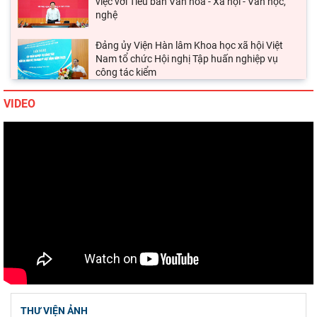
Đảng ủy Viện Hàn lâm Khoa học xã hội Việt
Nam tổ chức Hội nghị Tập huấn nghiệp vụ
công tác kiểm
Hội thảo khoa học quốc gia “Danh nhân văn
hóa Lê Quý Đôn - Di sản và giá trị thời đại”
VIDEO
Viện Hàn lâm Khoa học xã hội Việt Nam tham
dự Hội nghị nghiên cứu, học tập, quán triệt và
triển
Chủ tịch Viện Hàn lâm Khoa học xã hội Việt
Nam tiếp và làm việc với Phó Giám đốc Học
viện Chính trị
Hội thảo khoa học quốc tế: “Nền kinh tế độc
lập, tự chủ: Sáng kiến của Cộng hòa Dân chủ
Nhân dân
THƯ VIỆN ẢNH
Viện Hàn lâm Khoa học xã hội Việt Nam và