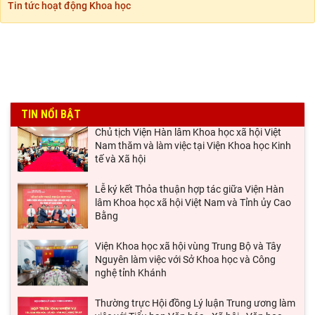
Tin tức hoạt động Khoa học
lập, tự chủ: Sáng kiến của Cộng hòa Dân chủ
Nhân dân
Viện Hàn lâm Khoa học xã hội Việt Nam và
Học viện Chính trị và Hành chính quốc gia Lào
ký Thỏa
Chủ tịch Viện Hàn lâm Khoa học xã hội Việt
TIN NỔI BẬT
Nam thăm và làm việc tại Viện Khoa học Kinh
tế và Xã hội
Lễ ký kết Thỏa thuận hợp tác giữa Viện Hàn
lâm Khoa học xã hội Việt Nam và Tỉnh ủy Cao
Bằng
Viện Khoa học xã hội vùng Trung Bộ và Tây
Nguyên làm việc với Sở Khoa học và Công
nghệ tỉnh Khánh
Thường trực Hội đồng Lý luận Trung ương làm
việc với Tiểu ban Văn hóa - Xã hội - Văn học,
nghệ