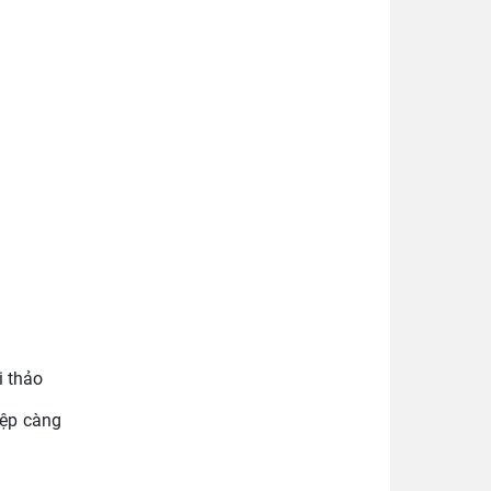
i thảo
iệp càng