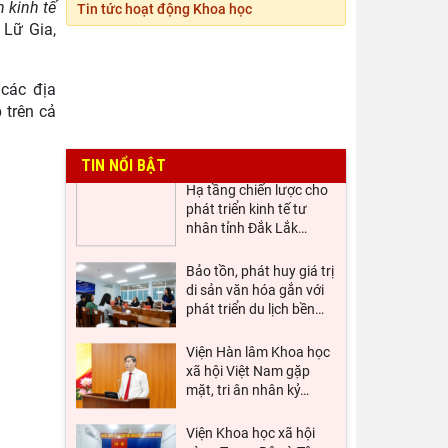
n kinh tế
quốc gia "Danh nhân
…
Tin tức hoạt động Khoa học
 Lữ Gia,
Kinh nghiệm quốc tế về
kinh tế di sản và hàm ý
 các địa
giải pháp góp phần
…
 trên cả
Hạ tầng chiến lược cho
phát triển kinh tế tư
TIN NỔI BẬT
nhân tỉnh Đắk Lắk
…
Bảo tồn, phát huy giá trị
di sản văn hóa gắn với
phát triển du lịch bền
…
Viện Hàn lâm Khoa học
xã hội Việt Nam gặp
mặt, tri ân nhân kỷ
…
Viện Khoa học xã hội
vùng Trung Bộ và Tây
Nguyên làm việc với Sở
…