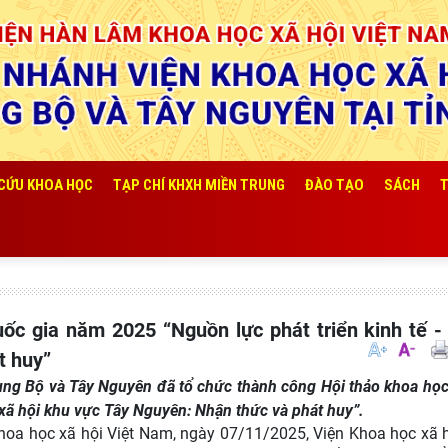
 CỨU KHOA HỌC
TẠP CHÍ KHXH MIỀN TRUNG
ĐÀO TẠO
SÁCH
T
t huy”
ung Bộ và Tây Nguyên đã tổ chức thành công Hội thảo khoa họ
- xã hội khu vực Tây Nguyên: Nhận thức và phát huy”.
hoa học xã hội Việt Nam, ngày 07/11/2025, Viện Khoa học xã 