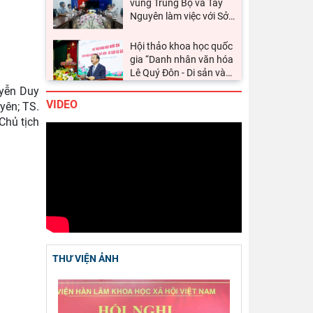
Hội thảo khoa học quốc
gia “Danh nhân văn hóa
Lê Quý Đôn - Di sản và
…
Viện Hàn lâm Khoa học
xã hội Việt Nam tham
dự Hội nghị nghiên
…
uyễn Duy
VIDEO
yên; TS.
Chủ tịch Viện Hàn lâm
Chủ tịch
Khoa học xã hội Việt
Nam tiếp và làm việc
…
Khai mạc Hội thảo quốc
tế “Không gian phát
triển Việt Nam trong kỷ
…
Rà soát công tác chuẩn
bị Hội thảo khoa học
THƯ VIỆN ẢNH
quốc gia "Danh nhân
…
Kinh nghiệm quốc tế về
kinh tế di sản và hàm ý