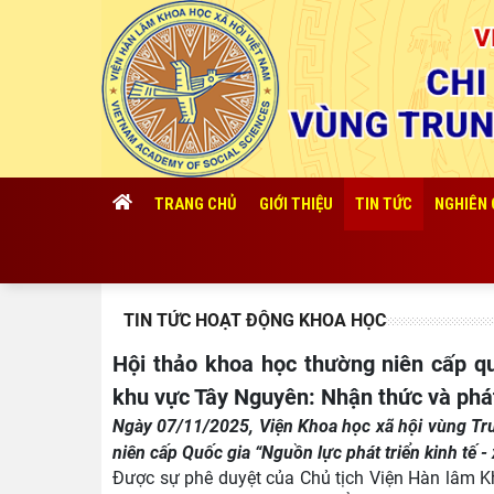
TRANG CHỦ
GIỚI THIỆU
TIN TỨC
NGHIÊN
TIN TỨC HOẠT ĐỘNG KHOA HỌC
Hội thảo khoa học thường niên cấp quốc gia năm 2025 “Nguồn lực phát triển kinh tế - xã hội
khu vực Tây Nguyên: Nhận thức và phá
Ngày 07/11/2025, Viện Khoa học xã hội vùng Tr
niên cấp Quốc gia “Nguồn lực phát triển kinh tế 
Được sự phê duyệt của Chủ tịch Viện Hàn lâm K