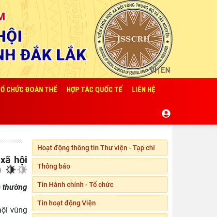
Viện Khoa học xã hội
vùng Trung Bộ và Tây
Nguyên làm việc với Sở
…
Hội thảo khoa học quốc
gia “Danh nhân văn hóa
Lê Quý Đôn - Di sản và
…
VI
EN
|
Viện Hàn lâm Khoa học
Ổ CHỨC ĐOÀN THỂ
HỢP TÁC QUỐC TẾ
LIÊN HỆ
xã hội Việt Nam tham
dự Hội nghị nghiên
…
Chủ tịch Viện Hàn lâm
Khoa học xã hội Việt
Nam tiếp và làm việc
…
Hoạt động thông tin Thư viện - Tạp chí
Khai mạc Hội thảo quốc
Thông báo
tế “Không gian phát
triển Việt Nam trong kỷ
…
Tin Hành chính - Tổ chức
c thường
Rà soát công tác chuẩn
Tin hoạt động Viện
hội vùng
bị Hội thảo khoa học