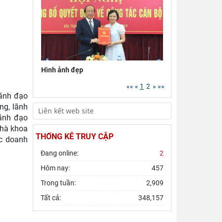
giải pháp góp phần
…
Hạ tầng chiến lược cho
phát triển kinh tế tư
nhân tỉnh Đắk Lắk
…
Bảo tồn, phát huy giá trị
Hình ảnh đẹp
di sản văn hóa gắn với
phát triển du lịch bền
…
««
«
1
2
»
»»
lãnh đạo
Viện Hàn lâm Khoa học
ng, lãnh
xã hội Việt Nam gặp
lãnh đạo
mặt, tri ân nhân kỷ
…
nhà khoa
THỐNG KÊ TRUY CẬP
ác doanh
Đang online:
2
Hôm nay:
457
Trong tuần:
2,909
Tất cả:
348,157