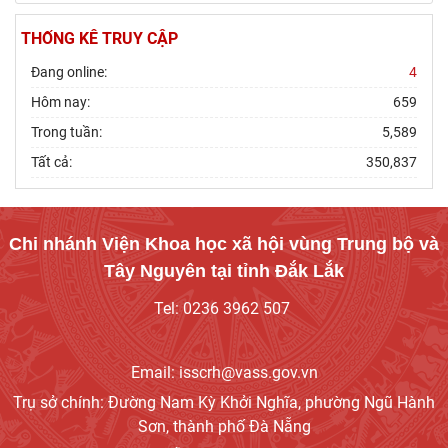
Bằng
THỐNG KÊ TRUY CẬP
Viện Khoa học xã hội vùng Trung Bộ và Tây
Nguyên làm việc với Sở Khoa học và Công
Đang online:
4
nghệ tỉnh Khánh
Hôm nay:
659
Trong tuần:
5,589
Thường trực Hội đồng Lý luận Trung ương làm
việc với Tiểu ban Văn hóa - Xã hội - Văn học,
Tất cả:
350,837
nghệ
Đảng ủy Viện Hàn lâm Khoa học xã hội Việt
Nam tổ chức Hội nghị Tập huấn nghiệp vụ
Chi nhánh Viện Khoa học xã hội vùng Trung bộ và
công tác kiểm
Tây Nguyên tại tỉnh Đắk Lắk
Hội thảo khoa học quốc gia “Danh nhân văn
Tel: 0236 3962 507
hóa Lê Quý Đôn - Di sản và giá trị thời đại”
Email: isscrh@vass.gov.vn
Viện Hàn lâm Khoa học xã hội Việt Nam tham
dự Hội nghị nghiên cứu, học tập, quán triệt và
Trụ sở chính: Đường Nam Kỳ Khởi Nghĩa, phường Ngũ Hành
triển
Sơn, thành phố Đà Nẵng