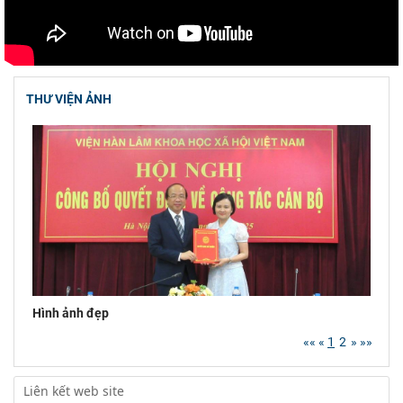
Viện Hàn lâm Khoa học xã hội Việt Nam tham
dự Hội nghị nghiên cứu, học tập, quán triệt và
triển
Chủ tịch Viện Hàn lâm Khoa học xã hội Việt
THƯ VIỆN ẢNH
Nam tiếp và làm việc với Phó Giám đốc Học
viện Chính trị
Hội thảo khoa học quốc tế: “Nền kinh tế độc
lập, tự chủ: Sáng kiến của Cộng hòa Dân chủ
Nhân dân
Viện Hàn lâm Khoa học xã hội Việt Nam và
Học viện Chính trị và Hành chính quốc gia Lào
ký Thỏa
Chủ tịch Viện Hàn lâm Khoa học xã hội Việt
Hình ảnh đẹp
Nam thăm và làm việc tại Viện Khoa học Kinh
tế và Xã hội
««
«
1
2
»
»»
Lễ ký kết Thỏa thuận hợp tác giữa Viện Hàn
lâm Khoa học xã hội Việt Nam và Tỉnh ủy Cao