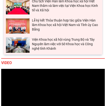
tế và Xã hội
Lễ ký kết Thỏa thuận hợp tác giữa Viện Hàn
lâm Khoa học xã hội Việt Nam và Tỉnh ủy Cao
Bằng
Viện Khoa học xã hội vùng Trung Bộ và Tây
Nguyên làm việc với Sở Khoa học và Công
nghệ tỉnh Khánh
Thường trực Hội đồng Lý luận Trung ương làm
việc với Tiểu ban Văn hóa - Xã hội - Văn học,
nghệ
VIDEO
Đảng ủy Viện Hàn lâm Khoa học xã hội Việt
Nam tổ chức Hội nghị Tập huấn nghiệp vụ
công tác kiểm
Hội thảo khoa học quốc gia “Danh nhân văn
hóa Lê Quý Đôn - Di sản và giá trị thời đại”