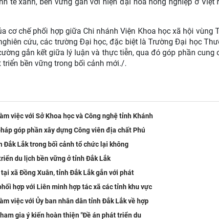
nh tế xanh, bền vững gắn với hiện đại hóa nông nghiệp ở Việt
ủa cơ chế phối hợp giữa Chi nhánh Viện Khoa học xã hội vùng 
nghiên cứu, các trường Đại học, đặc biệt là Trường Đại học Th
 cường gắn kết giữa lý luận và thực tiễn, qua đó góp phần cung 
triển bền vững trong bối cảnh mới./.
làm việc với Sở Khoa học và Công nghệ tỉnh Khánh
 pháp góp phần xây dựng Công viên địa chất Phú
nh Đắk Lắk trong bối cảnh tổ chức lại không
triển du lịch bền vững ở tỉnh Đắk Lắk
 tại xã Đồng Xuân, tỉnh Đắk Lắk gắn với phát
ối hợp với Liên minh hợp tác xã các tỉnh khu vực
àm việc với Ủy ban nhân dân tỉnh Đắk Lắk về hợp
am gia ý kiến hoàn thiện "Đề án phát triển du