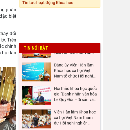
Viện Khoa học xã hội
Tin tức hoạt động Khoa học
vùng Trung Bộ và Tây
ung phân
Nguyên làm việc với Sở
…
đặc biệt
Thường trực Hội đồng
Lý luận Trung ương làm
thay đổi
việc với Tiểu ban Văn
…
kỳ. Trên
ác chính
TIN NỔI BẬT
Đảng ủy Viện Hàn lâm
c hộ dân
Khoa học xã hội Việt
Nam tổ chức Hội nghị
…
Hội thảo khoa học quốc
gia “Danh nhân văn hóa
Lê Quý Đôn - Di sản và
…
Viện Hàn lâm Khoa học
xã hội Việt Nam tham
dự Hội nghị nghiên
…
Chủ tịch Viện Hàn lâm
Khoa học xã hội Việt
Nam tiếp và làm việc
…