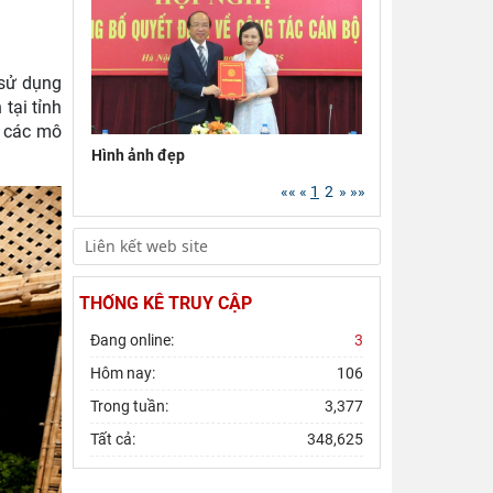
Lý luận Trung ương làm
việc với Tiểu ban Văn
…
 sử dụng
Đảng ủy Viện Hàn lâm
tại tỉnh
Khoa học xã hội Việt
à các mô
Nam tổ chức Hội nghị
…
Hình ảnh đẹp
Hội thảo khoa học quốc
««
«
1
2
»
»»
gia “Danh nhân văn hóa
Lê Quý Đôn - Di sản và
…
Viện Hàn lâm Khoa học
xã hội Việt Nam tham
THỐNG KÊ TRUY CẬP
dự Hội nghị nghiên
…
Đang online:
3
Chủ tịch Viện Hàn lâm
Hôm nay:
106
Khoa học xã hội Việt
Nam tiếp và làm việc
…
Trong tuần:
3,377
Tất cả:
348,625