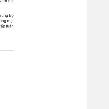
 Nam nói
Trung Bộ
ương mại
cấp luận