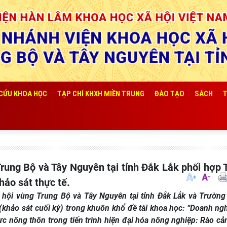
 CỨU KHOA HỌC
TẠP CHÍ KHXH MIỀN TRUNG
ĐÀO TẠO
SÁCH
T
hảo sát thực tế.
hội vùng Trung Bộ và Tây Nguyên tại tỉnh Đắk Lắk và Trường
(khảo sát cuối kỳ) trong khuôn khổ đề tài khoa học: “Doanh ng
ực nông thôn trong tiến trình hiện đại hóa nông nghiệp: Rào cản