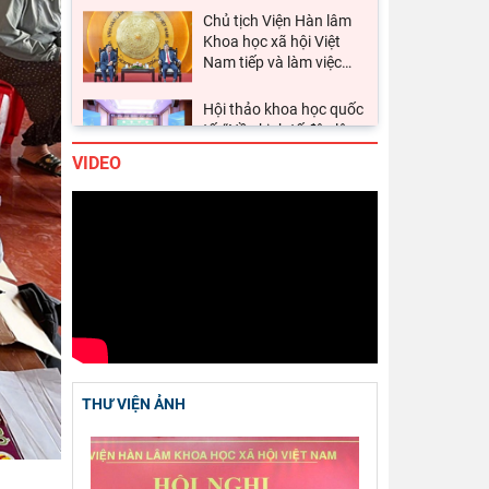
Hội thảo khoa học quốc
tế: “Nền kinh tế độc lập,
tự chủ: Sáng kiến của
…
Viện Hàn lâm Khoa học
xã hội Việt Nam và Học
VIDEO
viện Chính trị và Hành
…
Chủ tịch Viện Hàn lâm
Khoa học xã hội Việt
Nam thăm và làm việc
…
Lễ ký kết Thỏa thuận
hợp tác giữa Viện Hàn
lâm Khoa học xã hội
…
Viện Khoa học xã hội
THƯ VIỆN ẢNH
vùng Trung Bộ và Tây
Nguyên làm việc với Sở
…
Thường trực Hội đồng