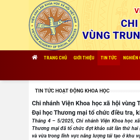
TRANG CHỦ
GIỚI THIỆU
TIN TỨC
NGHIÊN
TIN TỨC HOẠT ĐỘNG KHOA HỌC
Chi nhánh Viện Khoa học xã hội vùng Trung Bộ và Tây Nguyên tại tỉnh Đắk Lắk phối hợp Trường
Đại học Thương mại tổ chức điều tra, k
Tháng 4 – 5/2025, Chi nhánh Viện Khoa học xã 
Thương mại đã tổ chức đợt khảo sát lần thứ hai 
và vừa trong lĩnh vực năng lượng tái tạo ở khu v