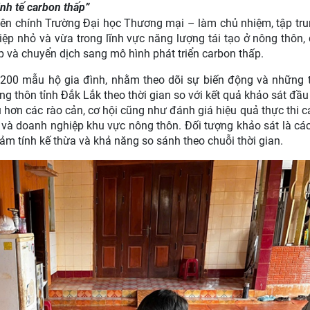
nh tế carbon thấp”
iên chính Trường Đại học Thương mại – làm chủ nhiệm, tập tr
ệp nhỏ và vừa trong lĩnh vực năng lượng tái tạo ở nông thôn, 
p và chuyển dịch sang mô hình phát triển carbon thấp.
1.200 mẫu hộ gia đình, nhằm theo dõi sự biến động và những 
ng thôn tỉnh Đắk Lắk theo thời gian so với kết quả khảo sát đầu 
 hơn các rào cản, cơ hội cũng như đánh giá hiệu quả thực thi c
o và doanh nghiệp khu vực nông thôn. Đối tượng khảo sát là cá
đảm tính kế thừa và khả năng so sánh theo chuỗi thời gian.