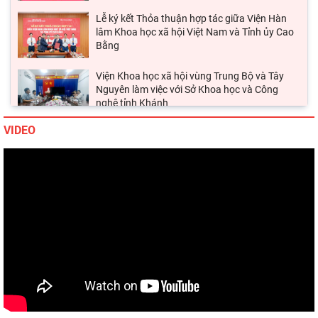
lâm Khoa học xã hội Việt Nam và Tỉnh ủy Cao
Bằng
Viện Khoa học xã hội vùng Trung Bộ và Tây
Nguyên làm việc với Sở Khoa học và Công
nghệ tỉnh Khánh
Thường trực Hội đồng Lý luận Trung ương làm
việc với Tiểu ban Văn hóa - Xã hội - Văn học,
VIDEO
nghệ
Đảng ủy Viện Hàn lâm Khoa học xã hội Việt
Nam tổ chức Hội nghị Tập huấn nghiệp vụ
công tác kiểm
Hội thảo khoa học quốc gia “Danh nhân văn
hóa Lê Quý Đôn - Di sản và giá trị thời đại”
Viện Hàn lâm Khoa học xã hội Việt Nam tham
dự Hội nghị nghiên cứu, học tập, quán triệt và
triển