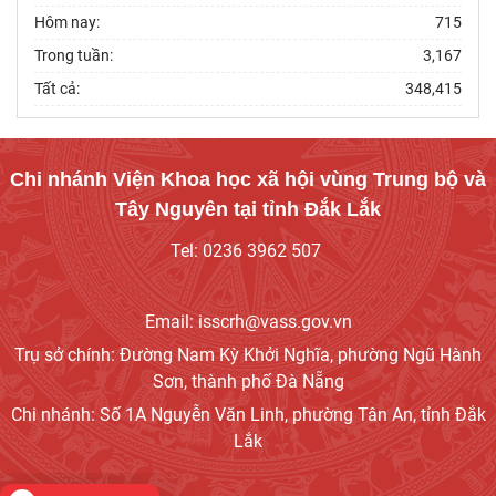
Nguyên làm việc với Sở Khoa học và Công
Hôm nay:
715
nghệ tỉnh Khánh
Trong tuần:
3,167
Thường trực Hội đồng Lý luận Trung ương làm
Tất cả:
348,415
việc với Tiểu ban Văn hóa - Xã hội - Văn học,
nghệ
Đảng ủy Viện Hàn lâm Khoa học xã hội Việt
Chi nhánh Viện Khoa học xã hội vùng Trung bộ và
Nam tổ chức Hội nghị Tập huấn nghiệp vụ
Tây Nguyên tại tỉnh Đắk Lắk
công tác kiểm
Tel: 0236 3962 507
Hội thảo khoa học quốc gia “Danh nhân văn
hóa Lê Quý Đôn - Di sản và giá trị thời đại”
Email: isscrh@vass.gov.vn
Viện Hàn lâm Khoa học xã hội Việt Nam tham
Trụ sở chính: Đường Nam Kỳ Khởi Nghĩa, phường Ngũ Hành
dự Hội nghị nghiên cứu, học tập, quán triệt và
Sơn, thành phố Đà Nẵng
triển
Chi nhánh: Số 1A Nguyễn Văn Linh, phường Tân An, tỉnh Đắk
Lắk
Chủ tịch Viện Hàn lâm Khoa học xã hội Việt
Nam tiếp và làm việc với Phó Giám đốc Học
viện Chính trị