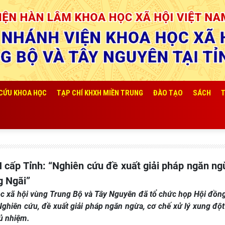
 CỨU KHOA HỌC
TẠP CHÍ KHXH MIỀN TRUNG
ĐÀO TẠO
SÁCH
T
g Ngãi”
ọc xã hội vùng Trung Bộ và Tây Nguyên đã tổ chức họp Hội đồn
hiên cứu, đề xuất giải pháp ngăn ngừa, cơ chế xử lý xung đột 
ủ nhiệm.