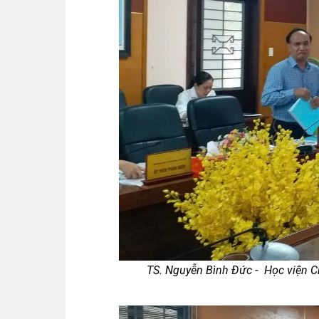
-
TS. Nguyễn Bình Đức
Học viện Ch