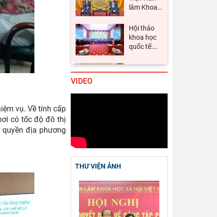
khoa học
quốc tế:
…
Viện Hàn
lâm Khoa
học xã
…
Chủ tịch
VIDEO
Viện Hàn
lâm Khoa
…
ệm vụ. Về tính cấp
Lễ ký kết
ơi có tốc độ đô thị
Thỏa
h quyền địa phương
thuận
…
Viện Khoa
học xã hội
THƯ VIỆN ẢNH
vùng
…
Thường
trực Hội
đồng Lý
…