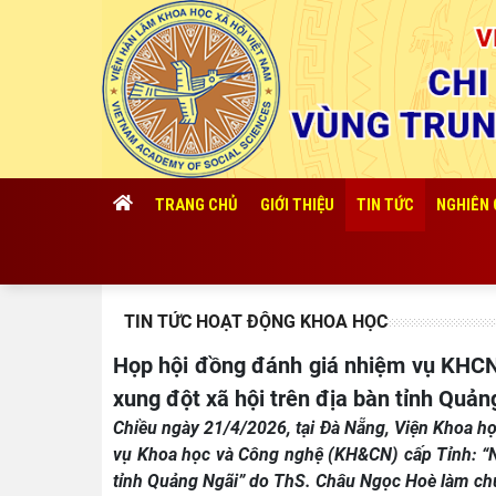
TRANG CHỦ
GIỚI THIỆU
TIN TỨC
NGHIÊN
TIN TỨC HOẠT ĐỘNG KHOA HỌC
Họp hội đồng đánh giá nhiệm vụ KHCN cấp Tỉnh: “Nghiên cứu đề xuất giải pháp ngăn ngừa, cơ chế xử lý
xung đột xã hội trên địa bàn tỉnh Quản
Chiều ngày 21/4/2026, tại Đà Nẵng, Viện Khoa h
vụ Khoa học và Công nghệ (KH&CN) cấp Tỉnh: “Ng
tỉnh Quảng Ngãi” do ThS. Châu Ngọc Hoè làm ch