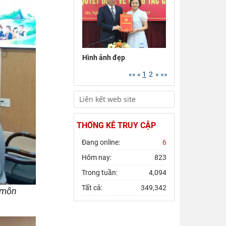
Đảng ủy
Viện Hàn
lâm Khoa
…
Hội thảo
Hình ảnh đẹp
khoa học
««
«
1
2
»
»»
quốc gia
…
Viện Hàn
lâm Khoa
học xã
…
THỐNG KÊ TRUY CẬP
Chủ tịch
Đang online:
6
Viện Hàn
Hôm nay:
823
lâm Khoa
…
Trong tuần:
4,094
Tất cả:
349,342
 môn