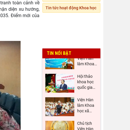
tranh toàn cảnh về
Tin tức hoạt động Khoa học
hận diện xu hướng,
Thường
2035. Điểm mới của
trực Hội
đồng Lý
…
Đảng ủy
Viện Hàn
lâm Khoa
…
TIN NỔI BẬT
Hội thảo
khoa học
quốc gia
…
Viện Hàn
lâm Khoa
học xã
…
Chủ tịch
Viện Hàn
lâm Khoa
…
Hội thảo