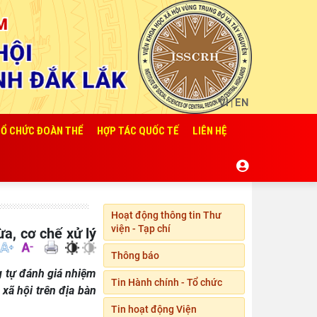
Hội thảo
khoa học
quốc tế:
…
VI
EN
|
Viện Hàn
lâm Khoa
Ổ CHỨC ĐOÀN THỂ
HỢP TÁC QUỐC TẾ
LIÊN HỆ
học xã
…
Chủ tịch
Viện Hàn
lâm Khoa
…
Hoạt động thông tin Thư
viện - Tạp chí
Lễ ký kết
Thỏa
Thông báo
thuận
…
g tự đánh giá nhiệm
Tin Hành chính - Tổ chức
Viện Khoa
xã hội trên địa bàn
học xã hội
Tin hoạt động Viện
vùng
…