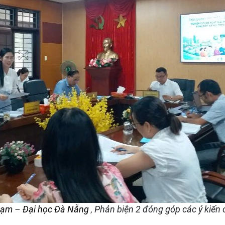
hạm – Đại học Đà Nẵng
Phản biện 2 đóng góp các ý kiến
,